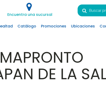
Búsqueda
de
Encuentra una sucursal
productos
lealtad
Catálogo
Promociones
Ubicaciones
Co
RMAPRONTO
APAN DE LA SAL 