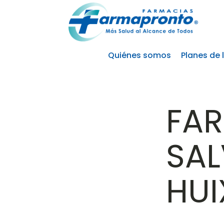
Quiénes somos
Planes de 
FA
SA
HU