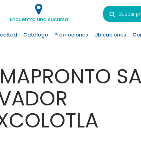
Búsqueda
de
Encuentra una sucursal
productos
lealtad
Catálogo
Promociones
Ubicaciones
Co
RMAPRONTO S
LVADOR
IXCOLOTLA