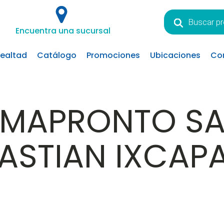
Búsqueda
de
Encuentra una sucursal
productos
lealtad
Catálogo
Promociones
Ubicaciones
Co
RMAPRONTO S
ASTIAN IXCAP