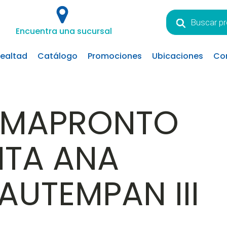
Búsqueda
de
Encuentra una sucursal
productos
lealtad
Catálogo
Promociones
Ubicaciones
Co
RMAPRONTO
NTA ANA
AUTEMPAN III