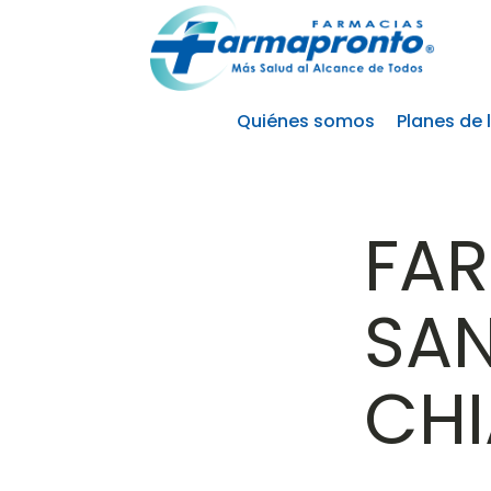
Quiénes somos
Planes de 
FA
SA
CHI