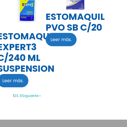
ESTOMAQUIL
PVO SB C/20
ESTOMAQUIL
Leer más.
EXPERT3
C/240 ML
SUSPENSION
Leer más.
1
2
3
…
5
Siguiente »