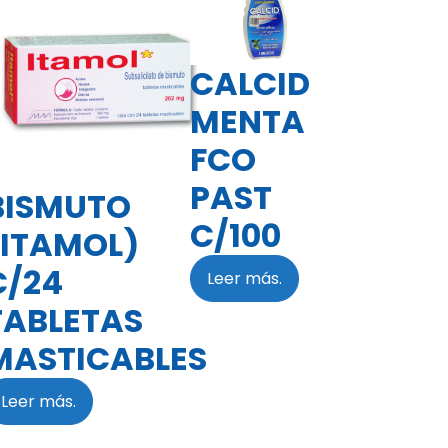
CALCID
MENTA
FCO
PAST
BISMUTO
C/100
(ITAMOL)
C/24
Leer más.
TABLETAS
MASTICABLES
Leer más.