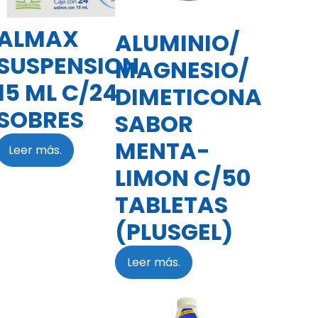
ALMAX
ALUMINIO/
SUSPENSION
MAGNESIO/
15 ML C/24
DIMETICONA
SOBRES
SABOR
MENTA-
Leer más.
LIMON C/50
TABLETAS
(PLUSGEL)
Leer más.