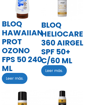
BLOQ
BLOQ
HAWAIIAN
HELIOCARE
PROT
360 AIRGEL
OZONO
SPF 50+
FPS 50 240
C/60 ML
ML
Leer más.
Leer más.