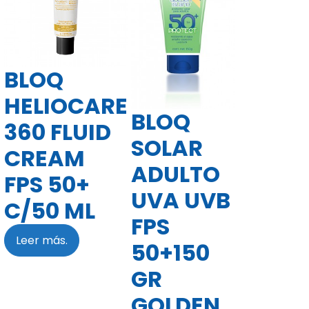
BLOQ
HELIOCARE
BLOQ
360 FLUID
SOLAR
CREAM
ADULTO
FPS 50+
UVA UVB
C/50 ML
FPS
Leer más.
50+150
GR
GOLDEN