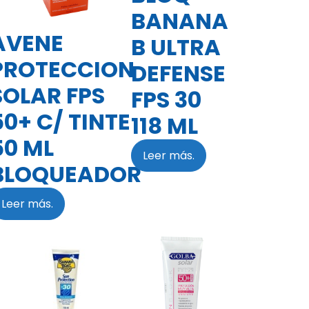
BANANA
AVENE
B ULTRA
PROTECCION
DEFENSE
SOLAR FPS
FPS 30
50+ C/ TINTE
118 ML
50 ML
Leer más.
BLOQUEADOR
Leer más.