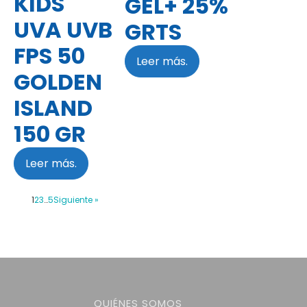
KIDS
GEL+ 25%
UVA UVB
GRTS
FPS 50
Leer más.
GOLDEN
ISLAND
150 GR
Leer más.
1
2
3
…
5
Siguiente »
QUIÉNES SOMOS