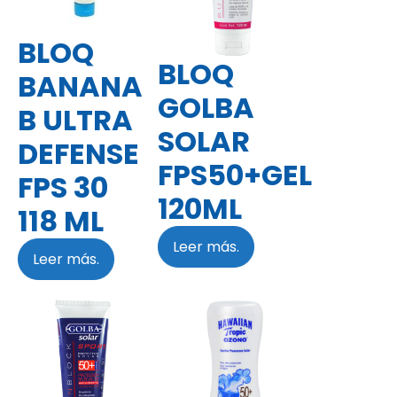
BLOQ
BLOQ
BANANA
GOLBA
B ULTRA
SOLAR
DEFENSE
FPS50+GEL
FPS 30
120ML
118 ML
Leer más.
Leer más.