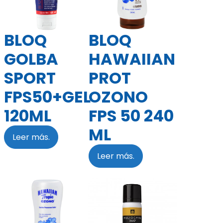
BLOQ
BLOQ
GOLBA
HAWAIIAN
SPORT
PROT
FPS50+GEL
OZONO
120ML
FPS 50 240
ML
Leer más.
Leer más.