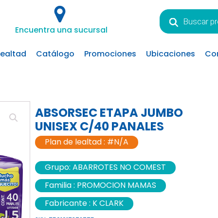
Búsqueda
de
Encuentra una sucursal
productos
lealtad
Catálogo
Promociones
Ubicaciones
Co
ABSORSEC ETAPA JUMBO
UNISEX C/40 PANALES
Plan de lealtad :
#N/A
Grupo:
ABARROTES NO COMEST
Familia :
PROMOCION MAMAS
Fabricante :
K CLARK