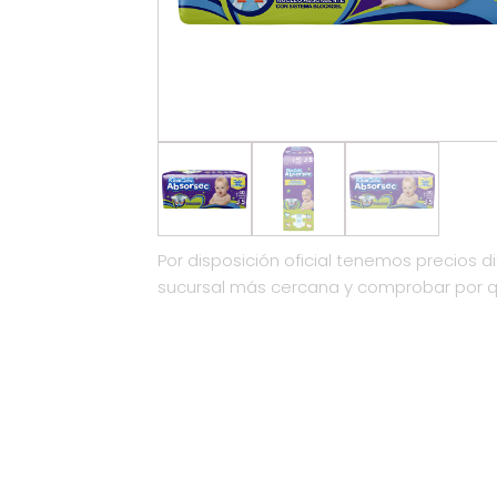
Por disposición oficial tenemos precios di
sucursal más cercana y comprobar por 