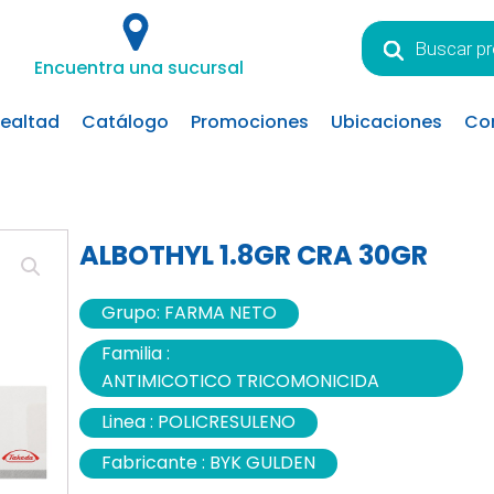
Búsqueda
de
Encuentra una sucursal
productos
lealtad
Catálogo
Promociones
Ubicaciones
Co
ALBOTHYL 1.8GR CRA 30GR
Grupo:
FARMA NETO
Familia :
ANTIMICOTICO TRICOMONICIDA
Linea :
POLICRESULENO
Fabricante :
BYK GULDEN