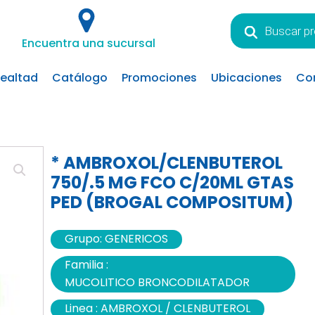
Búsqueda
de
Encuentra una sucursal
productos
lealtad
Catálogo
Promociones
Ubicaciones
Co
* AMBROXOL/CLENBUTEROL
750/.5 MG FCO C/20ML GTAS
PED (BROGAL COMPOSITUM)
Grupo:
GENERICOS
Familia :
MUCOLITICO BRONCODILATADOR
Linea :
AMBROXOL / CLENBUTEROL