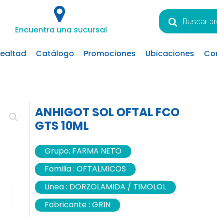
Búsqueda
de
Encuentra una sucursal
productos
lealtad
Catálogo
Promociones
Ubicaciones
Co
ANHIGOT SOL OFTAL FCO
GTS 10ML
Grupo:
FARMA NETO
Familia :
OFTALMICOS
Linea :
DORZOLAMIDA / TIMOLOL
Fabricante :
GRIN