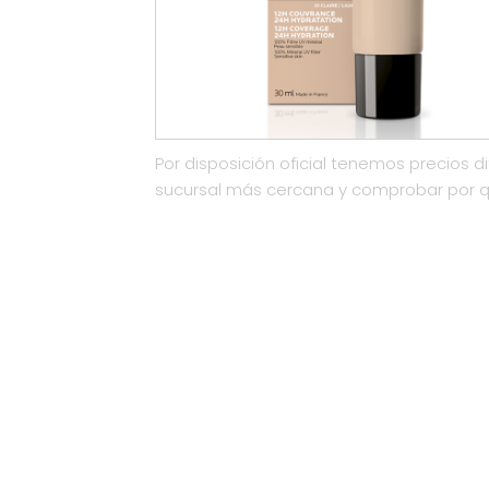
Por disposición oficial tenemos precios di
sucursal más cercana y comprobar por 