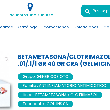
Búsqueda
de
Encuentra una sucursal
productos
lealtad
Catálogo
Promociones
Ubicaciones
Co
BETAMETASONA/CLOTRIMAZOL
.01/.1/1 GR 40 GR CRA (GELMICI
Grupo:
GENERICOS OTC
Familia :
ANTIINFLAMATORIO ANTIMICOTICO
Linea :
BETAMETASONA / CLOTRIMAZOL
Fabricante :
COLLINS SA