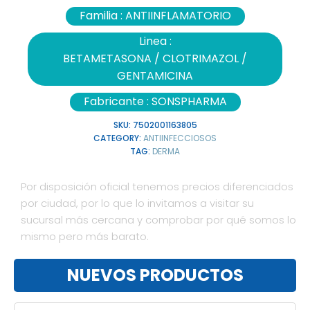
Familia :
ANTIINFLAMATORIO
Linea :
BETAMETASONA / CLOTRIMAZOL /
GENTAMICINA
Fabricante :
SONSPHARMA
SKU:
7502001163805
CATEGORY:
ANTIINFECCIOSOS
TAG:
DERMA
Por disposición oficial tenemos precios diferenciados
por ciudad, por lo que lo invitamos a visitar su
sucursal más cercana y comprobar por qué somos lo
mismo pero más barato.
NUEVOS PRODUCTOS