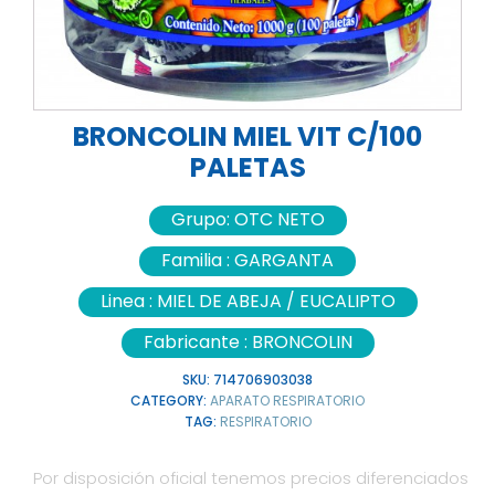
BRONCOLIN MIEL VIT C/100
PALETAS
Grupo:
OTC NETO
Familia :
GARGANTA
Linea :
MIEL DE ABEJA / EUCALIPTO
Fabricante :
BRONCOLIN
SKU:
714706903038
CATEGORY:
APARATO RESPIRATORIO
TAG:
RESPIRATORIO
Por disposición oficial tenemos precios diferenciados