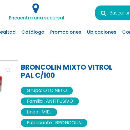
Búsqueda
de
Encuentra una sucursal
productos
lealtad
Catálogo
Promociones
Ubicaciones
Co
BRONCOLIN MIXTO VITROL
PAL C/100
Grupo:
OTC NETO
Familia :
ANTITUSIVO
Linea :
MIEL
Fabricante :
BRONCOLIN