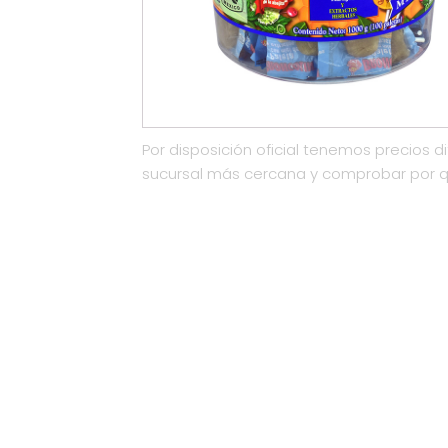
Por disposición oficial tenemos precios di
sucursal más cercana y comprobar por 