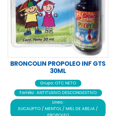
BRONCOLIN PROPOLEO INF GTS
30ML
Grupo:
OTC NETO
Familia :
ANTITUSIVO DESCONGESTIVO
Linea :
EUCALIPTO / MENTOL / MIEL DE ABEJA /
PROPOLEO