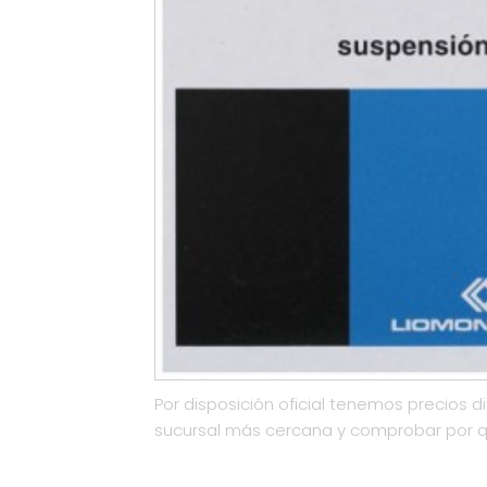
Por disposición oficial tenemos precios di
sucursal más cercana y comprobar por 