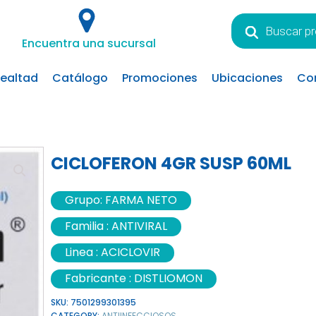
Búsqueda
de
Encuentra una sucursal
productos
lealtad
Catálogo
Promociones
Ubicaciones
Co
CICLOFERON 4GR SUSP 60ML
Grupo:
FARMA NETO
Familia :
ANTIVIRAL
Linea :
ACICLOVIR
Fabricante :
DISTLIOMON
SKU:
7501299301395
CATEGORY:
ANTIINFECCIOSOS