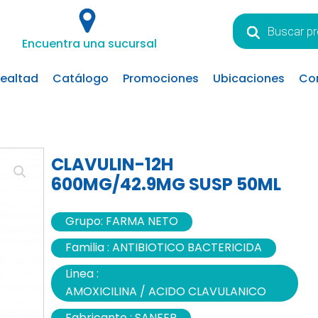
Búsqueda
de
Encuentra una sucursal
productos
lealtad
Catálogo
Promociones
Ubicaciones
Co
CLAVULIN-12H
600MG/42.9MG SUSP 50ML
Grupo:
FARMA NETO
Familia :
ANTIBIOTICO BACTERICIDA
Linea :
AMOXICILINA / ACIDO CLAVULANICO
Fabricante :
SANFER