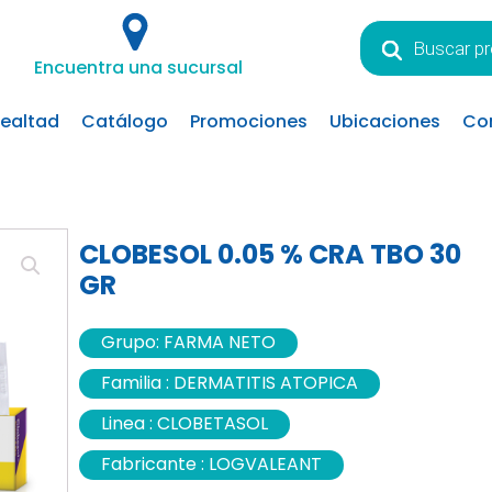
Búsqueda
de
Encuentra una sucursal
productos
lealtad
Catálogo
Promociones
Ubicaciones
Co
CLOBESOL 0.05 % CRA TBO 30
GR
Grupo:
FARMA NETO
Familia :
DERMATITIS ATOPICA
Linea :
CLOBETASOL
Fabricante :
LOGVALEANT