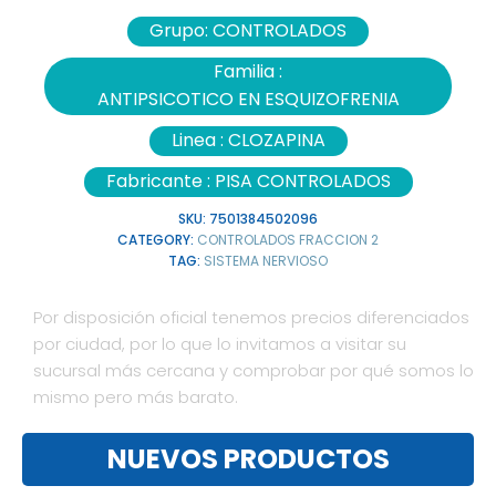
Grupo:
CONTROLADOS
Familia :
ANTIPSICOTICO EN ESQUIZOFRENIA
Linea :
CLOZAPINA
Fabricante :
PISA CONTROLADOS
SKU:
7501384502096
CATEGORY:
CONTROLADOS FRACCION 2
TAG:
SISTEMA NERVIOSO
Por disposición oficial tenemos precios diferenciados
por ciudad, por lo que lo invitamos a visitar su
sucursal más cercana y comprobar por qué somos lo
mismo pero más barato.
NUEVOS PRODUCTOS