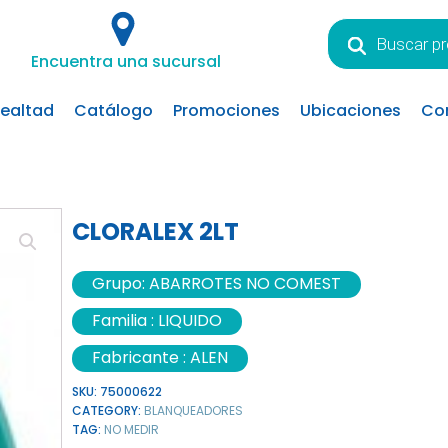
Búsqueda
de
Encuentra una sucursal
productos
lealtad
Catálogo
Promociones
Ubicaciones
Co
CLORALEX 2LT
Grupo:
ABARROTES NO COMEST
Familia :
LIQUIDO
Fabricante :
ALEN
SKU:
75000622
CATEGORY:
BLANQUEADORES
TAG:
NO MEDIR