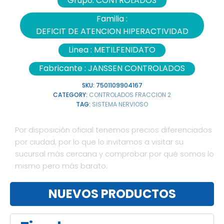
Grupo:
CONTROLADOS
Familia :
DEFICIT DE ATENCION HIPERACTIVIDAD
Linea :
METILFENIDATO
Fabricante :
JANSSEN CONTROLADOS
SKU:
7501109904167
CATEGORY:
CONTROLADOS FRACCION 2
TAG:
SISTEMA NERVIOSO
Por disposición oficial tenemos precios diferenciados
por ciudad, por lo que lo invitamos a visitar su
sucursal más cercana y comprobar por qué somos lo
mismo pero más barato.
NUEVOS PRODUCTOS