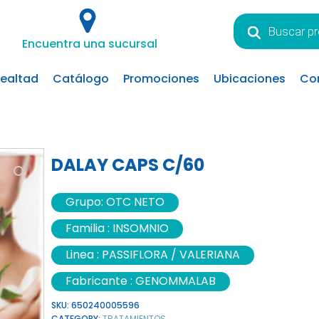
Búsqueda
de
Encuentra una sucursal
productos
lealtad
Catálogo
Promociones
Ubicaciones
Co
DALAY CAPS C/60
Grupo:
OTC NETO
Familia :
INSOMNIO
Linea :
PASSIFLORA / VALERIANA
Fabricante :
GENOMMALAB
SKU:
650240005596
CATEGORY:
TRATAMIENTOS