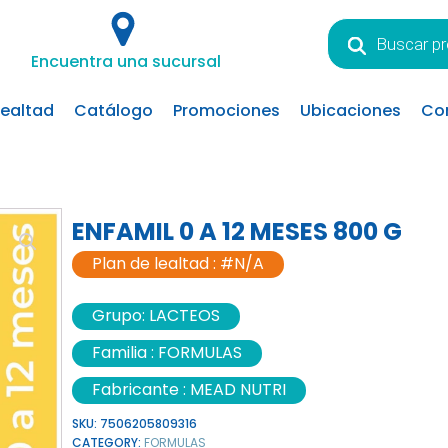
Búsqueda
de
Encuentra una sucursal
productos
lealtad
Catálogo
Promociones
Ubicaciones
Co
ENFAMIL 0 A 12 MESES 800 G
Plan de lealtad :
#N/A
Grupo:
LACTEOS
Familia :
FORMULAS
Fabricante :
MEAD NUTRI
SKU:
7506205809316
CATEGORY:
FORMULAS