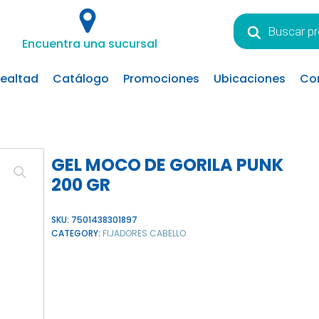
Búsqueda
de
Encuentra una sucursal
productos
lealtad
Catálogo
Promociones
Ubicaciones
Co
GEL MOCO DE GORILA PUNK
200 GR
SKU:
7501438301897
CATEGORY:
FIJADORES CABELLO