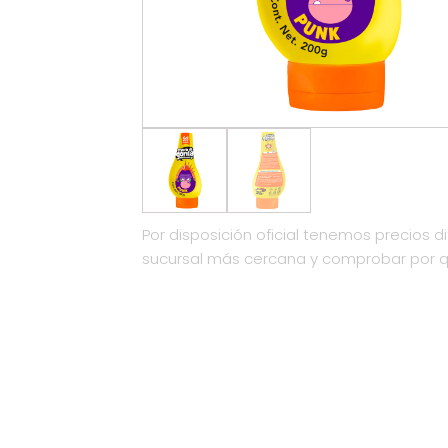
Por disposición oficial tenemos precios di
sucursal más cercana y comprobar por 