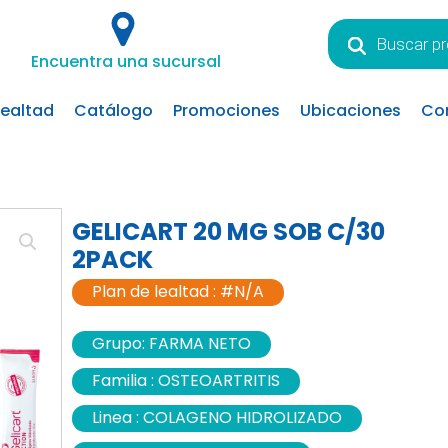
Búsqueda
de
Encuentra una sucursal
productos
lealtad
Catálogo
Promociones
Ubicaciones
Co
GELICART 20 MG SOB C/30
2PACK
Plan de lealtad :
#N/A
Grupo:
FARMA NETO
Familia :
OSTEOARTRITIS
Linea :
COLAGENO HIDROLIZADO