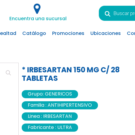
Búsqueda
de
Encuentra una sucursal
productos
lealtad
Catálogo
Promociones
Ubicaciones
Co
* IRBESARTAN 150 MG C/ 28
TABLETAS
Grupo:
GENERICOS
Familia :
ANTIHIPERTENSIVO
Linea :
IRBESARTAN
Fabricante :
ULTRA