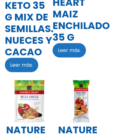
HEART
KETO 35
MAIZ
G MIX DE
ENCHILADO
SEMILLAS.
35 G
NUECES Y
CACAO
Leer más.
Leer más.
NATURE
NATURE