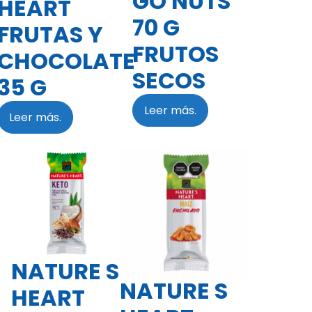
GO NUTS
HEART
70 G
FRUTAS Y
FRUTOS
CHOCOLATE
SECOS
35 G
Leer más.
Leer más.
NATURE S
NATURE S
HEART