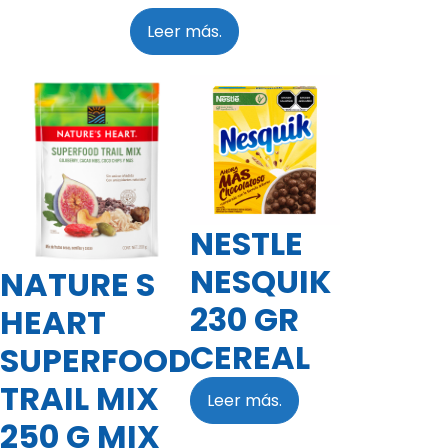
Leer más.
NESTLE
NESQUIK
NATURE S
230 GR
HEART
CEREAL
SUPERFOOD
TRAIL MIX
Leer más.
250 G MIX