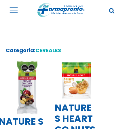
Categoria:
CEREALES
NATURE
S HEART
NATURE S