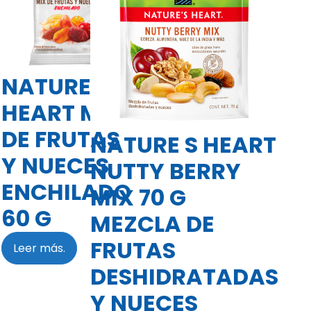
NATURE S
HEART MIX
DE FRUTAS
NATURE S HEART
Y NUECES
NUTTY BERRY
ENCHILADO
MIX 70 G
60 G
MEZCLA DE
FRUTAS
Leer más.
DESHIDRATADAS
Y NUECES