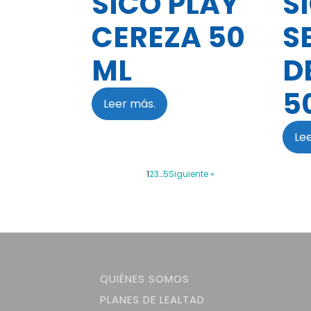
SICO PLAY
S
CEREZA 50
S
ML
D
5
Leer más.
Le
1
2
3
…
5
Siguiente »
QUIÉNES SOMOS
PLANES DE LEALTAD