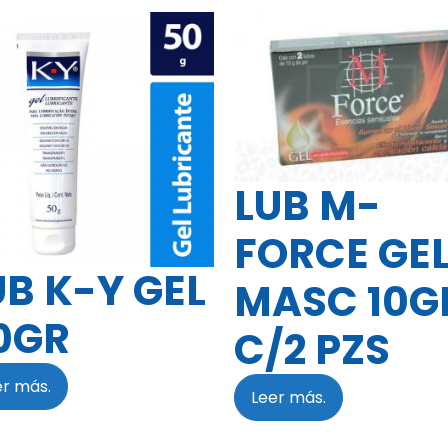
LUB M-
FORCE GE
UB K-Y GEL
MASC 10G
0GR
C/2 PZS
er más.
Leer más.