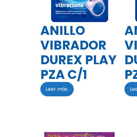
ANILLO
A
VIBRADOR
V
DUREX PLAY
D
PZA C/1
P
Leer más.
Le