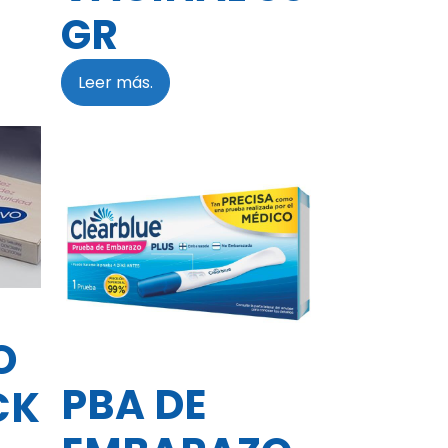
GR
Leer más.
O
PBA DE
CK