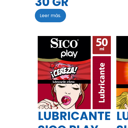
30 GR
Leer más.
LUBRICANTE
L