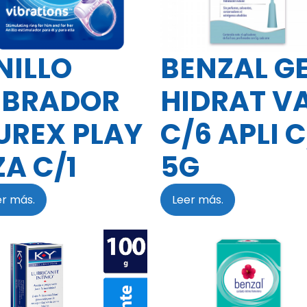
NILLO
BENZAL G
IBRADOR
HIDRAT V
UREX PLAY
C/6 APLI C
ZA C/1
5G
er más.
Leer más.