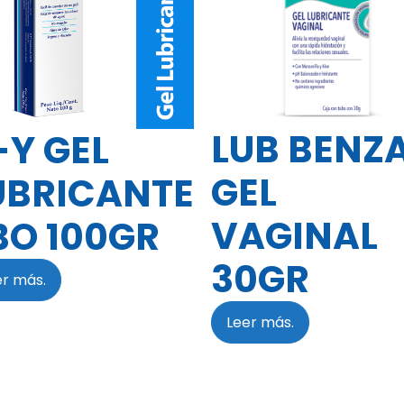
LUB BENZ
-Y GEL
GEL
UBRICANTE
VAGINAL
BO 100GR
30GR
er más.
Leer más.