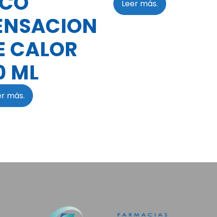
ICO
Leer más.
ENSACION
E CALOR
0 ML
er más.