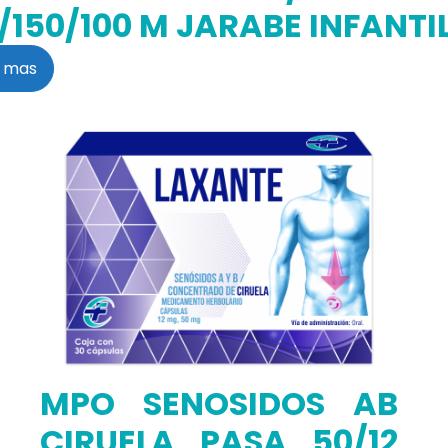
3/150/100 M JARABE INFANTI
 mas
MPO SENOSIDOS AB
CIRUELA PASA 50/12