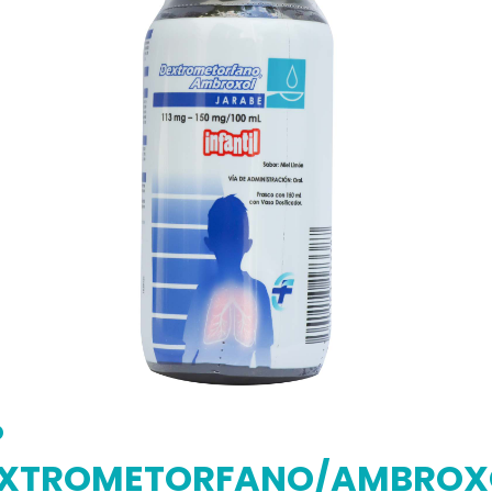
P
XTROMETORFANO/AMBROX