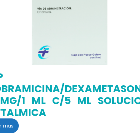
P
OBRAMICINA/DEXAMETASO
 MG/1 ML C/5 ML SOLUCI
FTALMICA
r mas