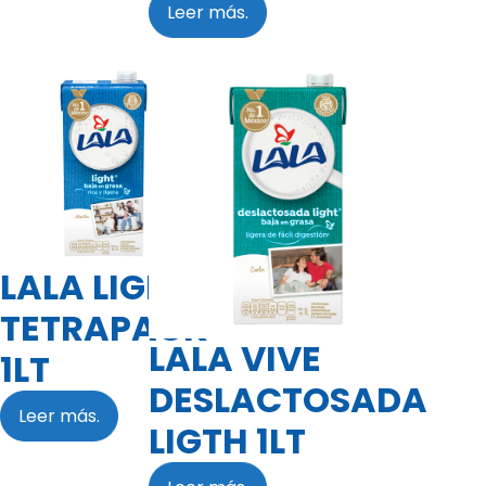
Leer más.
LALA LIGHT
TETRAPACK
LALA VIVE
1LT
DESLACTOSADA
Leer más.
LIGTH 1LT