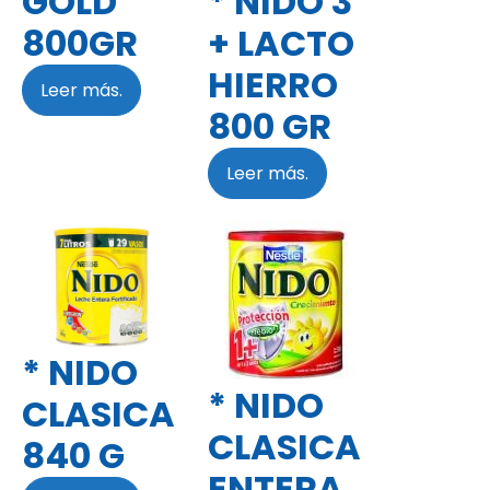
* NIDO 3
GOLD
+ LACTO
800GR
HIERRO
Leer más.
800 GR
Leer más.
* NIDO
* NIDO
CLASICA
CLASICA
840 G
ENTERA